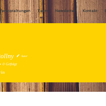
Veranstaltungen
Team
Newsletter
Kontakt
ollny
Autor
ny
0
Gefolgt
rin