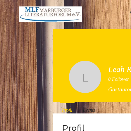
Leah R
Leah Roll
0
Follower
Gastauto
Profil
Events
Profil