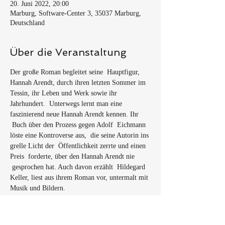
20. Juni 2022, 20:00
Marburg, Software-Center 3, 35037 Marburg,
Deutschland
Über die Veranstaltung
Der große Roman begleitet seine  Hauptfigur, 
Hannah Arendt, durch ihren letzten Sommer im 
Tessin, ihr Leben und Werk sowie ihr 
Jahrhundert.  Unterwegs lernt man eine 
faszinierend neue Hannah Arendt kennen. Ihr 
 Buch über den Prozess gegen Adolf  Eichmann 
löste eine Kontroverse aus,  die seine Autorin ins 
grelle Licht der  Öffentlichkeit zerrte und einen 
Preis  forderte, über den Hannah Arendt nie 
 gesprochen hat. Auch davon erzählt  Hildegard 
Keller, liest aus ihrem Roman vor, untermalt mit 
Musik und Bildern. 
Hildegard E. Keller ist von Haus aus 
Germanistin und Hispanistin.  
Von 2009 bis 2019 war sie Literaturkritikerin 