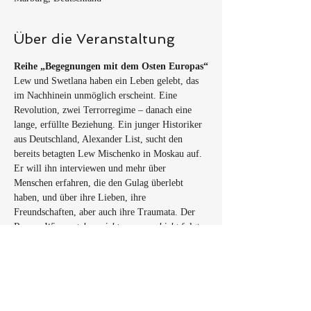
Über die Veranstaltung
Reihe „Begegnungen mit dem Osten Europas“
Lew und Swetlana haben ein Leben gelebt, das 
im Nachhinein unmöglich erscheint. Eine 
Revolution, zwei Terrorregime – danach eine 
lange, erfüllte Beziehung. Ein junger Historiker 
aus Deutschland, Alexander List, sucht den 
bereits betagten Lew Mischenko in Moskau auf. 
Er will ihn interviewen und mehr über 
Menschen erfahren, die den Gulag überlebt 
haben, und über ihre Lieben, ihre 
Freundschaften, aber auch ihre Traumata. Der 
Roman 
Wir verstehen nicht, was geschieht
 folgt 
den Lebensspuren mehrerer realer Personen, im 
Zentrum steht der Physiker Lew Mischenko. 
Während seiner Haftzeit im Gulag schrieben er 
und seine Frau Swetlana einander Briefe. Diese 
will Mischenko dem Historiker List überlassen – 