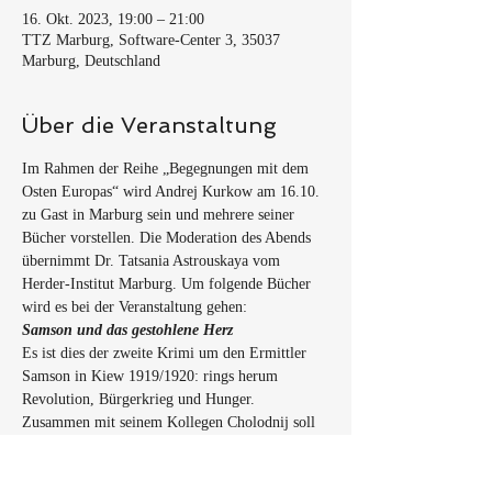
16. Okt. 2023, 19:00 – 21:00
TTZ Marburg, Software-Center 3, 35037
Marburg, Deutschland
Über die Veranstaltung
Im Rahmen der Reihe „Begegnungen mit dem 
Osten Europas“ wird Andrej Kurkow am 16.10. 
zu Gast in Marburg sein und mehrere seiner 
Bücher vorstellen. Die Moderation des Abends 
übernimmt Dr. Tatsania Astrouskaya vom 
Herder-Institut Marburg. Um folgende Bücher 
wird es bei der Veranstaltung gehen: 
Samson und das gestohlene Herz
Es ist dies der zweite Krimi um den Ermittler 
Samson in Kiew 1919/1920: rings herum 
Revolution, Bürgerkrieg und Hunger. 
Zusammen mit seinem Kollegen Cholodnij soll 
Samson wegen illegaler Fleischverkäufe 
ermitteln. Doch kaum haben die beiden mit 
ihrer Arbeit begonnen, wird Samsons Freundin 