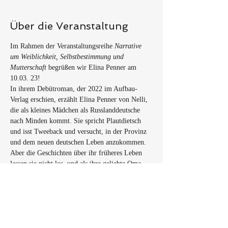
Über die Veranstaltung
Im Rahmen der Veranstaltungsreihe 
Narrative 
um Weiblichkeit, Selbstbestimmung und 
Mutterschaft 
begrüßen wir Elina Penner am 
10.03. 23!
In ihrem Debütroman, der 2022 im Aufbau-
Verlag erschien, erzählt Elina Penner von Nelli, 
die als kleines Mädchen als Russlanddeutsche 
nach Minden kommt. Sie spricht Plautdietsch 
und isst Tweeback und versucht, in der Provinz 
und dem neuen deutschen Leben anzukommen. 
Aber die Geschichten über ihr früheres Leben 
lassen sie nicht los, und als ihre geliebte Oma 
stirbt, gerät in Nelli etwas durcheinander. Ihr 
Mann Kornelius eröffnet ihr, sie für eine andere 
zu verlassen. Und Nelli ist sich am nächsten 
Morgen nicht sicher, ob sie ihn nicht aus 
Versehen umgebracht hat... Elina Penner erzählt 
mit Komik und dunklem Humor von einer 