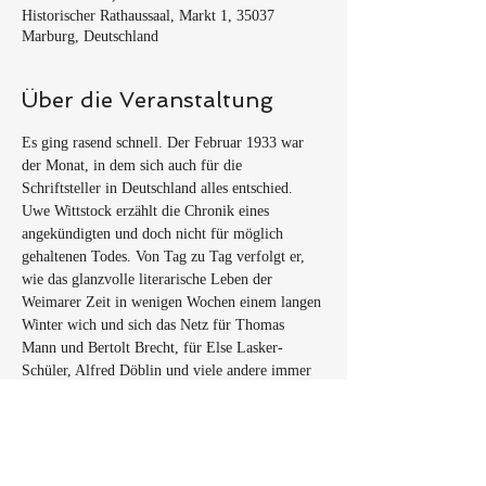
Historischer Rathaussaal, Markt 1, 35037
Marburg, Deutschland
Über die Veranstaltung
Es ging rasend schnell. Der Februar 1933 war 
der Monat, in dem sich auch für die 
Schriftsteller in Deutschland alles entschied. 
Uwe Wittstock erzählt die Chronik eines 
angekündigten und doch nicht für möglich 
gehaltenen Todes. Von Tag zu Tag verfolgt er, 
wie das glanzvolle literarische Leben der 
Weimarer Zeit in wenigen Wochen einem langen 
Winter wich und sich das Netz für Thomas 
Mann und Bertolt Brecht, für Else Lasker-
Schüler, Alfred Döblin und viele andere immer 
fester zuzog. 
Montag, 30. Januar. Joseph Roth will die 
Nachrichten, die der Tag bringen wird, nicht 
mehr in Berlin abwarten. Schon früh morgens 