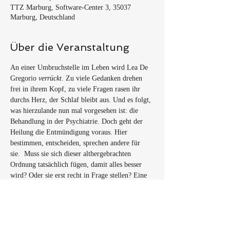
TTZ Marburg, Software-Center 3, 35037
Marburg, Deutschland
Über die Veranstaltung
An einer Umbruchstelle im Leben wird Lea De 
Gregorio 
verrückt
. Zu viele Gedanken drehen 
frei in ihrem Kopf, zu viele Fragen rasen ihr 
durchs Herz, der Schlaf bleibt aus. Und es folgt, 
was hierzulande nun mal vorgesehen ist: die 
Behandlung in der Psychiatrie. Doch geht der 
Heilung die Entmündigung voraus. Hier 
bestimmen, entscheiden, sprechen andere für 
sie.  Muss sie sich dieser althergebrachten 
Ordnung tatsächlich fügen, damit alles besser 
wird? Oder sie erst recht in Frage stellen? Eine 
Suche nach grundlegenden Antworten beginnt, 
sie führt sie an tabuisierte Orte der  Geschichte, 
in unsere Sprache, die Philosophie und 
schließlich in den Kampf gegen Ausgrenzung 
und Diskriminierung von 
Verrückten
, einer viel 