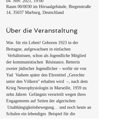
04. Nov. 2021, 19:00
Raum 00/0030 im Hörsaalgebäude, Biegenstraße
14, 35037 Marburg, Deutschland
Über die Veranstaltung
Was  für ein Leben! Geboren 1923 in der 
Bretagne, aufgewachsen in einfachen 
 Verhältnissen, schon als Jugendliche Mitglied 
der kommunistischen  Résistance, Retterin 
zweier jüdischer Jugendlicher – wofür sie von 
Yad  Vashem später den Ehrentitel „Gerechte 
unter den Völkern“ erhalten wird  –, nach dem 
Krieg Neurophysiologin in Marseille, 1959 zu 
zehn Jahren  Gefängnis verurteilt wegen ihres 
Engagements auf Seiten der algerischen 
 Unabhängigkeitsbewegung… und noch heute an 
Schulen ein lebendiges  Beispiel für die 
Wichtigkeit des Ungehorsams. Anne Weber 
erzählt das  unwahrscheinliche Leben der Anne 
Beaumanoir in einem brillanten  biografischen 